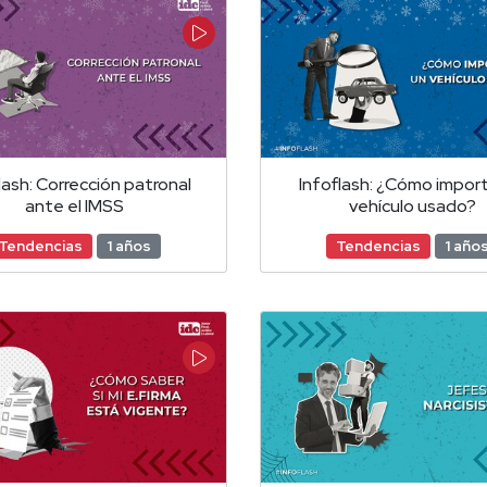
lash: Corrección patronal
Infoflash: ¿Cómo import
ante el IMSS
vehículo usado?
Tendencias
1 años
Tendencias
1 año