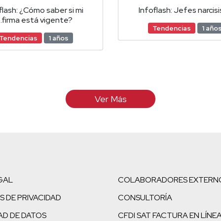
flash: ¿Cómo saber si mi
Infoflash: Jefes narcis
.firma está vigente?
Tendencias
1 año
Tendencias
1 años
Ver Más
GAL
COLABORADORES EXTERN
S DE PRIVACIDAD
CONSULTORÍA
AD DE DATOS
CFDI SAT FACTURA EN LÍNE