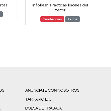
istas
Infoflash: Prácticas fiscales del
terror
s
Tendencias
1 años
OS
ANÚNCIATE CON NOSOTROS
TARIFARIO IDC
A
BOLSA DE TRABAJO