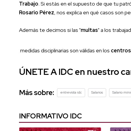
Trabajo
.
Si estás en el supuesto de que tu patró
Rosario
Pérez
, nos explica en qué casos son p
Además te decimos si las "
multas
" a los trabaj
medidas disciplinarias son válidas en los
centros
ÚNETE A IDC en nuestro c
Más sobre:
entrevista idc
Salarios
Salario mín
INFORMATIVO IDC