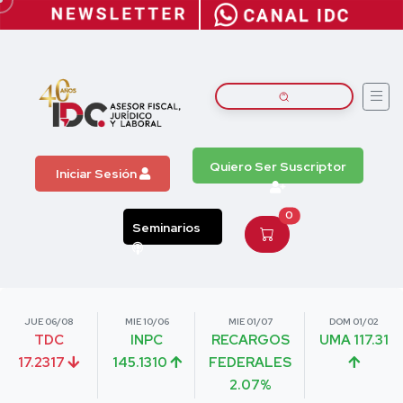
Quiero Ser Suscriptor
Iniciar Sesión
0
Seminarios
JUE 06/08
MIE 10/06
MIE 01/07
DOM 01/02
TDC
INPC
RECARGOS
UMA 117.31
17.2317
145.1310
FEDERALES
2.07%