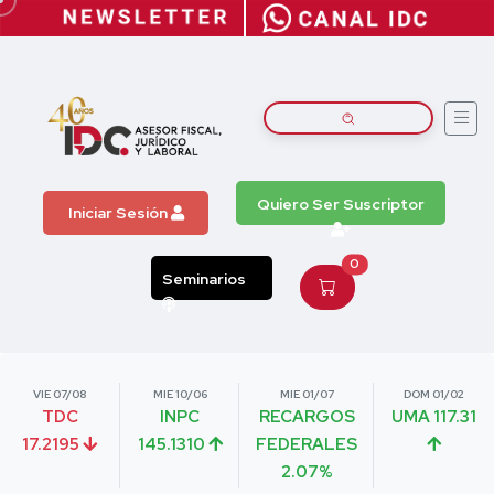
Quiero Ser Suscriptor
Iniciar Sesión
0
Seminarios
VIE 07/08
MIE 10/06
MIE 01/07
DOM 01/02
TDC
INPC
RECARGOS
UMA 117.31
17.2195
145.1310
FEDERALES
2.07%