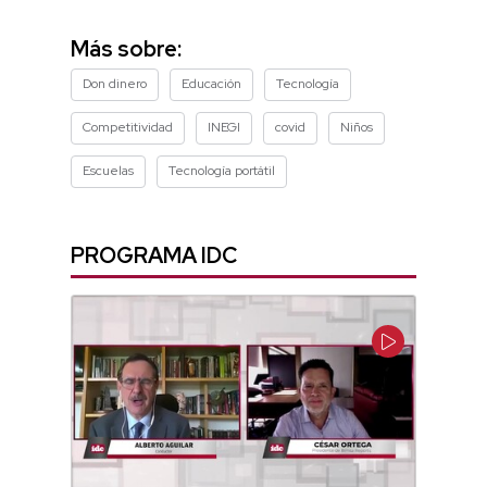
seconds
of
4
Más sobre:
minutes,
43
Don dinero
Educación
Tecnología
seconds
Competitividad
INEGI
covid
Niños
Escuelas
Tecnología portátil
PROGRAMA IDC