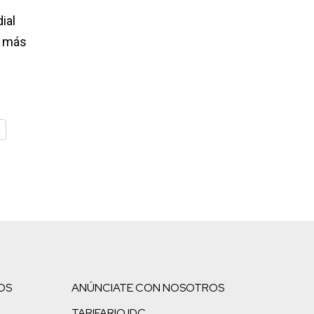
ial
r más
OS
ANÚNCIATE CON NOSOTROS
TARIFARIO IDC