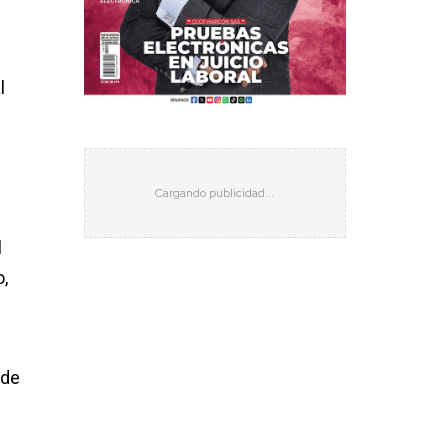
l
l
o,
 de