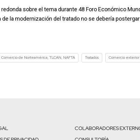
a redonda sobre el tema durante 48 Foro Económico Mund
n de la modernización del tratado no se debería posterga
re Comercio de Norteamérica, TLCAN, NAFTA
Tratados
Comercio exterior
GAL
COLABORADORES EXTERN
S DE PRIVACIDAD
CONSULTORÍA