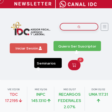
Quiero Ser Suscriptor
Iniciar Sesión
0
Seminarios
VIE 07/08
MIE 10/06
MIE 01/07
DOM 01/02
TDC
INPC
RECARGOS
UMA 117.31
17.2195
145.1310
FEDERALES
2.07%