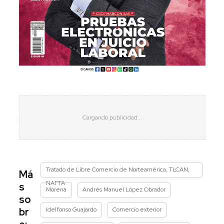
Tratado de Libre Comercio de Norteamérica, TLCAN,
Má
NAFTA
s
Morena
Andrés Manuel López Obrador
so
Idelfonso Guajardo
Comercio exterior
br