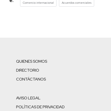
e:
Comercio internacional
Acuerdos comerciales
QUIENES SOMOS
DIRECTORIO
CONTÁCTANOS
AVISO LEGAL
POLÍTICAS DE PRIVACIDAD