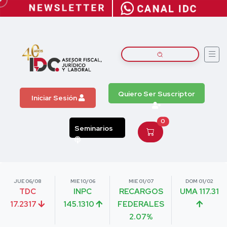
Quiero Ser Suscriptor
Iniciar Sesión
0
Seminarios
JUE 06/08
MIE 10/06
MIE 01/07
DOM 01/02
TDC
INPC
RECARGOS
UMA 117.31
17.2317
145.1310
FEDERALES
2.07%