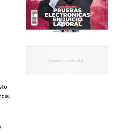
sto
cia,
e