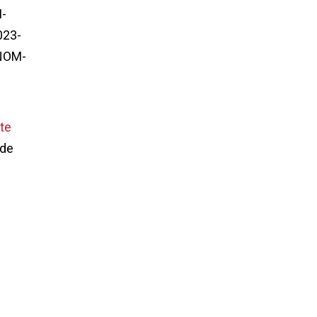
I-
023-
 NOM-
te
 de