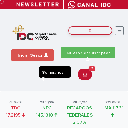
Quiero Ser Suscriptor
Iniciar Sesión
0
Seminarios
VIE 07/08
MIE 10/06
MIE 01/07
DOM 01/02
TDC
INPC
RECARGOS
UMA 117.31
17.2195
145.1310
FEDERALES
2.07%