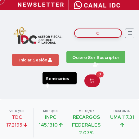
Quiero Ser Suscriptor
Iniciar Sesión
0
Seminarios
VIE 07/08
MIE 10/06
MIE 01/07
DOM 01/02
TDC
INPC
RECARGOS
UMA 117.31
17.2195
145.1310
FEDERALES
2.07%