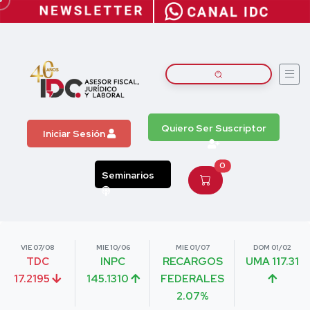
Quiero Ser Suscriptor
Iniciar Sesión
0
Seminarios
VIE 07/08
MIE 10/06
MIE 01/07
DOM 01/02
TDC
INPC
RECARGOS
UMA 117.31
17.2195
145.1310
FEDERALES
2.07%