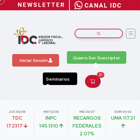
Quiero Ser Suscriptor
Iniciar Sesión
0
Seminarios
JUE 06/08
MIE 10/06
MIE 01/07
DOM 01/02
TDC
INPC
RECARGOS
UMA 117.31
17.2317
145.1310
FEDERALES
2.07%