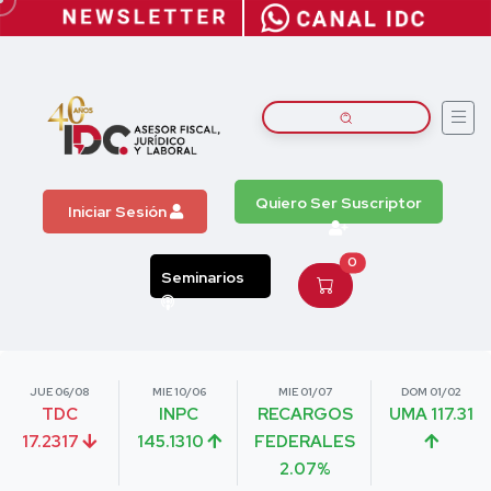
Quiero Ser Suscriptor
Iniciar Sesión
0
Seminarios
JUE 06/08
MIE 10/06
MIE 01/07
DOM 01/02
TDC
INPC
RECARGOS
UMA 117.31
17.2317
145.1310
FEDERALES
2.07%