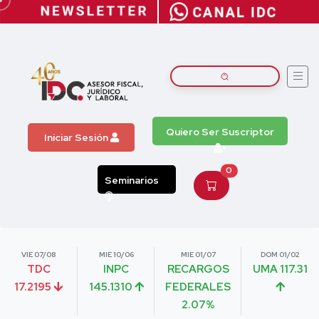
Quiero Ser Suscriptor
Iniciar Sesión
0
Seminarios
VIE 07/08
MIE 10/06
MIE 01/07
DOM 01/02
TDC
INPC
RECARGOS
UMA 117.31
17.2195
145.1310
FEDERALES
2.07%