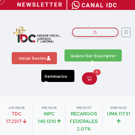
Quiero Ser Suscriptor
Iniciar Sesión
0
Seminarios
JUE 06/08
MIE 10/06
MIE 01/07
DOM 01/02
TDC
INPC
RECARGOS
UMA 117.31
17.2317
145.1310
FEDERALES
2.07%