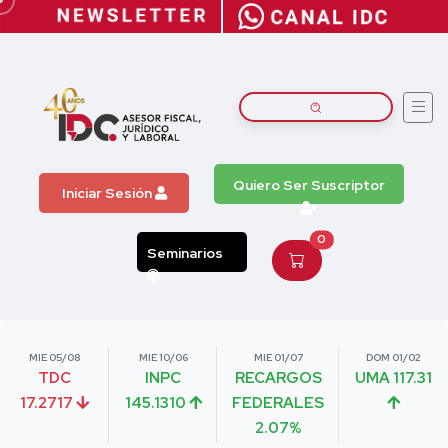
Quiero Ser Suscriptor
Iniciar Sesión
0
Seminarios
MIE 05/08
MIE 10/06
MIE 01/07
DOM 01/02
TDC
INPC
RECARGOS
UMA 117.31
17.2717
145.1310
FEDERALES
2.07%