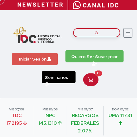
Quiero Ser Suscriptor
Iniciar Sesión
0
Seminarios
VIE 07/08
MIE 10/06
MIE 01/07
DOM 01/02
TDC
INPC
RECARGOS
UMA 117.31
17.2195
145.1310
FEDERALES
2.07%