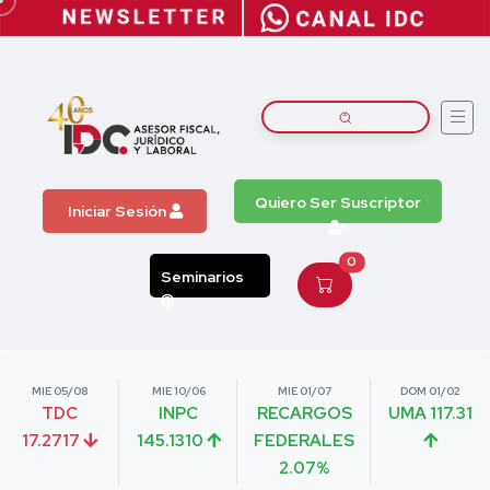
Quiero Ser Suscriptor
Iniciar Sesión
0
Seminarios
MIE 05/08
MIE 10/06
MIE 01/07
DOM 01/02
TDC
INPC
RECARGOS
UMA 117.31
17.2717
145.1310
FEDERALES
2.07%