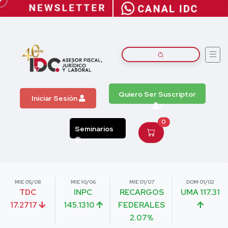
Quiero Ser Suscriptor
Iniciar Sesión
0
Seminarios
MIE 05/08
MIE 10/06
MIE 01/07
DOM 01/02
TDC
INPC
RECARGOS
UMA 117.31
17.2717
145.1310
FEDERALES
2.07%