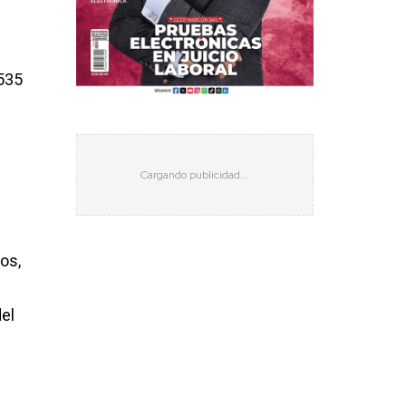
,535
os,
del