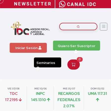
Quiero Ser Suscriptor
Iniciar Sesión
0
Seminarios
VIE 07/08
MIE 10/06
MIE 01/07
DOM 01/02
TDC
INPC
RECARGOS
UMA 117.31
17.2195
145.1310
FEDERALES
2.07%