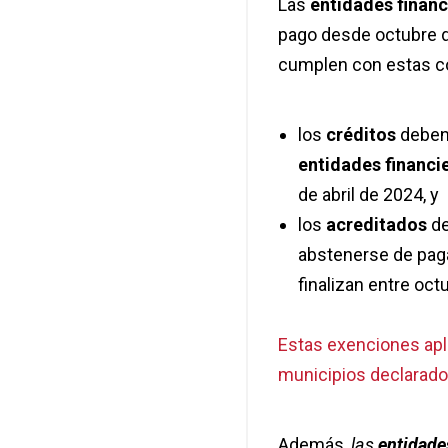
Las
entidades financ
pago desde octubre de
cumplen con estas c
los
créditos
deben 
entidades financie
de abril de 2024, y
los
acreditados
d
abstenerse de pag
finalizan entre oct
Estas exenciones apl
municipios declarad
Además,
las
entidade