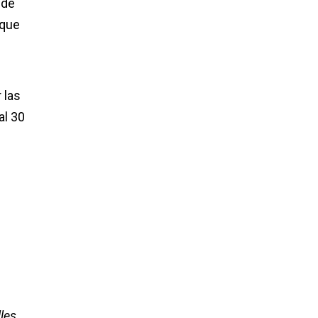
 de
 que
 las
al 30
les