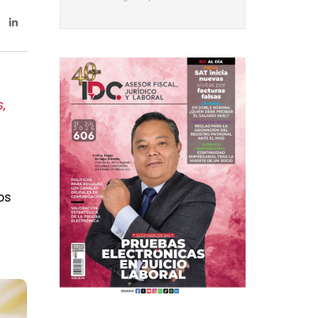
,
los