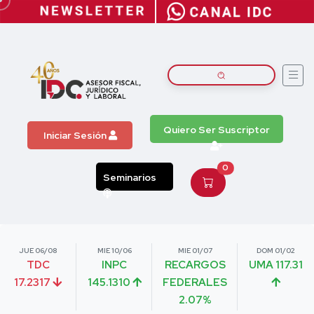
Quiero Ser Suscriptor
Iniciar Sesión
0
Seminarios
JUE 06/08
MIE 10/06
MIE 01/07
DOM 01/02
TDC
INPC
RECARGOS
UMA 117.31
17.2317
145.1310
FEDERALES
2.07%