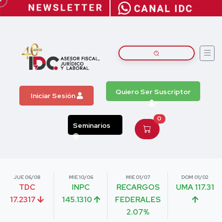
Quiero Ser Suscriptor
Iniciar Sesión
0
Seminarios
JUE 06/08
MIE 10/06
MIE 01/07
DOM 01/02
TDC
INPC
RECARGOS
UMA 117.31
17.2317
145.1310
FEDERALES
2.07%