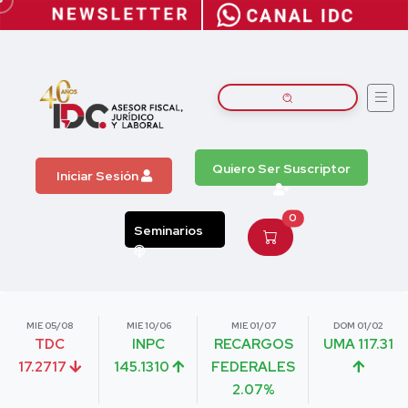
Quiero Ser Suscriptor
Iniciar Sesión
0
Seminarios
MIE 05/08
MIE 10/06
MIE 01/07
DOM 01/02
TDC
INPC
RECARGOS
UMA 117.31
17.2717
145.1310
FEDERALES
2.07%