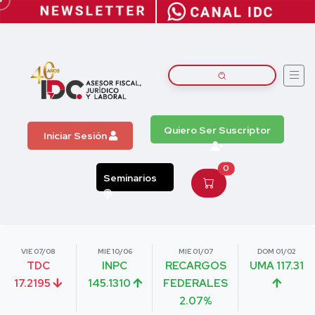
Quiero Ser Suscriptor
Iniciar Sesión
0
Seminarios
VIE 07/08
MIE 10/06
MIE 01/07
DOM 01/02
TDC
INPC
RECARGOS
UMA 117.31
17.2195
145.1310
FEDERALES
2.07%