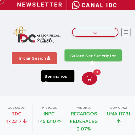
Quiero Ser Suscriptor
Iniciar Sesión
0
Seminarios
JUE 06/08
MIE 10/06
MIE 01/07
DOM 01/02
TDC
INPC
RECARGOS
UMA 117.31
17.2317
145.1310
FEDERALES
2.07%