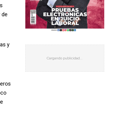
as
r de
cas y
jeros
oco
de