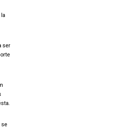
 la
a ser
corte
en
s
sta.
i se