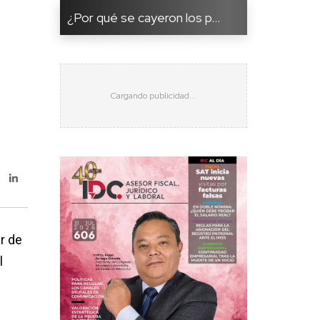
¿Por qué se cayeron los p...
r de
l