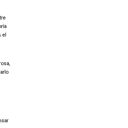
tre
ría
 el
rosa,
arlo
nsar