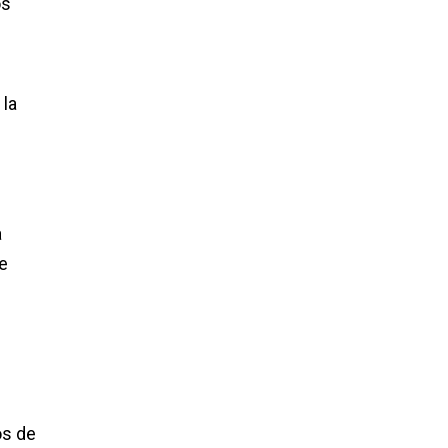
os
 la
a
e
os de