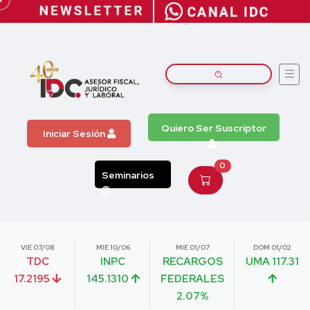
Quiero Ser Suscriptor
Iniciar Sesión
0
Seminarios
VIE 07/08
MIE 10/06
MIE 01/07
DOM 01/02
TDC
INPC
RECARGOS
UMA 117.31
17.2195
145.1310
FEDERALES
2.07%