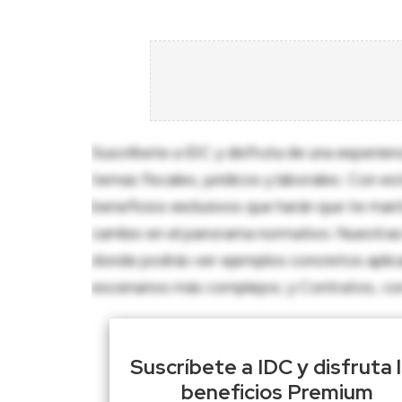
Suscríbete a IDC y disfruta de una experien
temas fiscales, jurídicos y laborales. Con e
beneficios exclusivos que harán que te man
cambio en el panorama normativo. Nuestras 
donde podrás ver ejemplos concretos aplica
escenarios más complejos; y Contratos, con p
Suscríbete a IDC y disfruta 
beneficios Premium