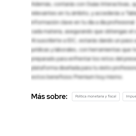
Además, contarás con Guías Interactivas, q
relevantes en tu ámbito, y accederás a Tablas
información clave en tu día a día profesion
cada materia, asegurando que obtengas el c
Al suscribirte a IDC, estarás dando un paso 
jurídicas y laborales, con herramientas que
preparado para enfrentar los retos del pres
plataforma diseñada para tu éxito profesio
estos beneficios Premium hoy mismo.
Más sobre:
Política monetaria y fiscal
Impue