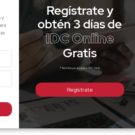
Regístrate y
s y
obtén 3 días de
ara:
IDC Online
ías
Gratis
* No incluye acceso a IDC Click
Regístrate