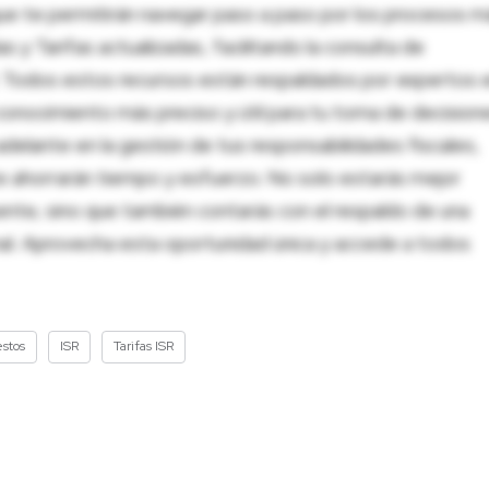
ue te permitirán navegar paso a paso por los procesos m
 y Tarifas actualizadas, facilitando la consulta de
al. Todos estos recursos están respaldados por expertos 
onocimiento más preciso y útil para tu toma de decision
adelante en la gestión de tus responsabilidades fiscales,
 te ahorrarán tiempo y esfuerzo. No solo estarás mejor
ente, sino que también contarás con el respaldo de una
nal. Aprovecha esta oportunidad única y accede a todos
stos
ISR
Tarifas ISR