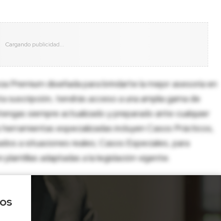
cia Premium diseñada para brindarte la mejor asesoría en
sta suscripción, tendrás acceso a una amplia gama de
tengas siempre actualizado y preparado ante cualquier
herramientas especializadas incluyen Casos Prácticos,
dos a situaciones reales; Casos Especiales, para
lantillas adaptadas a la legislación vigente.
los