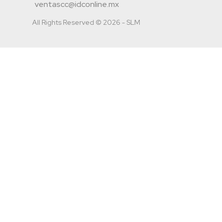
ventascc@idconline.mx
All Rights Reserved © 2026 - SLM