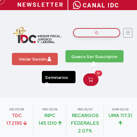
Quiero Ser Suscriptor
Iniciar Sesión
0
Seminarios
VIE 07/08
MIE 10/06
MIE 01/07
DOM 01/02
TDC
INPC
RECARGOS
UMA 117.31
17.2195
145.1310
FEDERALES
2.07%