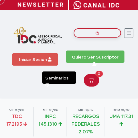
Quiero Ser Suscriptor
Iniciar Sesión
0
Seminarios
VIE 07/08
MIE 10/06
MIE 01/07
DOM 01/02
TDC
INPC
RECARGOS
UMA 117.31
17.2195
145.1310
FEDERALES
2.07%