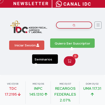
Quiero Ser Suscriptor
Iniciar Sesión
0
Seminarios
VIE 07/08
MIE 10/06
MIE 01/07
DOM 01/02
TDC
INPC
RECARGOS
UMA 117.31
17.2195
145.1310
FEDERALES
2.07%