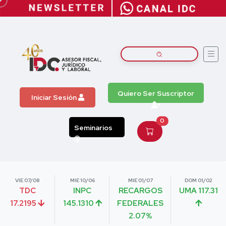
Quiero Ser Suscriptor
Iniciar Sesión
0
Seminarios
VIE 07/08
MIE 10/06
MIE 01/07
DOM 01/02
TDC
INPC
RECARGOS
UMA 117.31
17.2195
145.1310
FEDERALES
2.07%