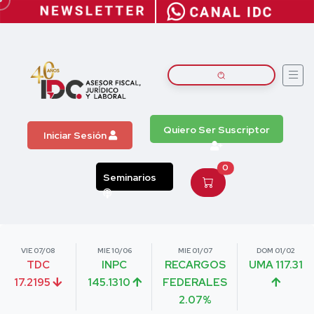
Quiero Ser Suscriptor
Iniciar Sesión
0
Seminarios
VIE 07/08
MIE 10/06
MIE 01/07
DOM 01/02
TDC
INPC
RECARGOS
UMA 117.31
17.2195
145.1310
FEDERALES
2.07%