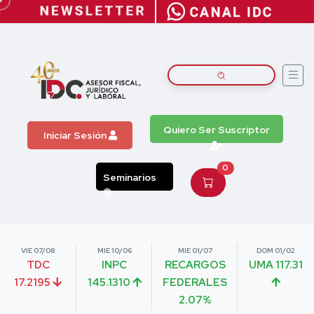
Quiero Ser Suscriptor
Iniciar Sesión
0
Seminarios
VIE 07/08
MIE 10/06
MIE 01/07
DOM 01/02
TDC
INPC
RECARGOS
UMA 117.31
17.2195
145.1310
FEDERALES
2.07%