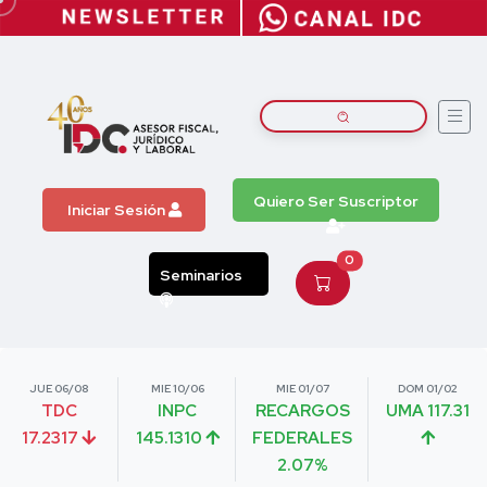
Quiero Ser Suscriptor
Iniciar Sesión
0
Seminarios
JUE 06/08
MIE 10/06
MIE 01/07
DOM 01/02
TDC
INPC
RECARGOS
UMA 117.31
17.2317
145.1310
FEDERALES
2.07%