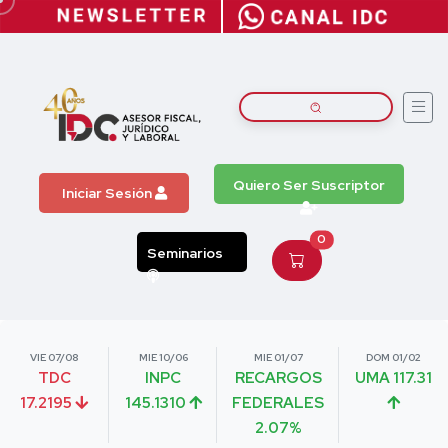
Quiero Ser Suscriptor
Iniciar Sesión
0
Seminarios
VIE 07/08
MIE 10/06
MIE 01/07
DOM 01/02
TDC
INPC
RECARGOS
UMA 117.31
17.2195
145.1310
FEDERALES
2.07%