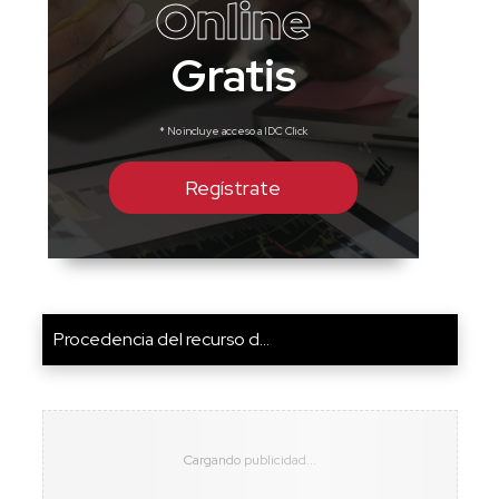
Online
Gratis
* No incluye acceso a IDC Click
Regístrate
Procedencia del recurso d...