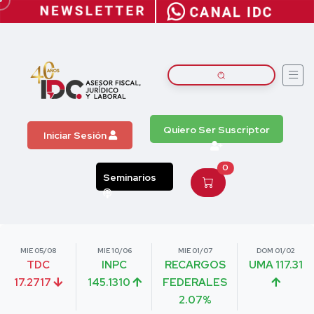
Quiero Ser Suscriptor
Iniciar Sesión
0
Seminarios
MIE 05/08
MIE 10/06
MIE 01/07
DOM 01/02
TDC
INPC
RECARGOS
UMA 117.31
17.2717
145.1310
FEDERALES
2.07%