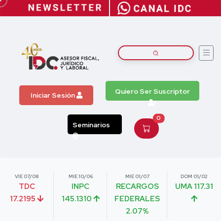
Quiero Ser Suscriptor
Iniciar Sesión
0
Seminarios
VIE 07/08
MIE 10/06
MIE 01/07
DOM 01/02
TDC
INPC
RECARGOS
UMA 117.31
17.2195
145.1310
FEDERALES
2.07%