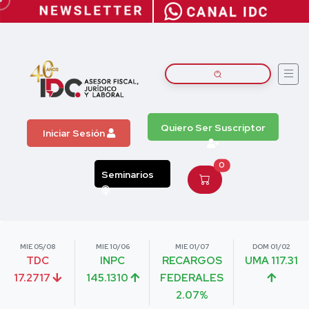
Quiero Ser Suscriptor
Iniciar Sesión
0
Seminarios
MIE 05/08
MIE 10/06
MIE 01/07
DOM 01/02
TDC
INPC
RECARGOS
UMA 117.31
17.2717
145.1310
FEDERALES
2.07%