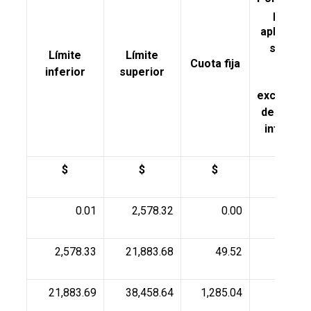
para
aplicarse
sobre
Límite
Límite
Cuota fija
inferior
superior
el
excedent
del límite
inferior
$
$
$
%
0.01
2,578.32
0.00
1.9
2,578.33
21,883.68
49.52
6.4
21,883.69
38,458.64
1,285.04
10.8