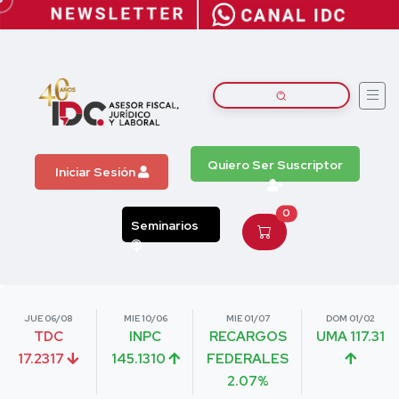
Quiero Ser Suscriptor
Iniciar Sesión
0
Seminarios
JUE 06/08
MIE 10/06
MIE 01/07
DOM 01/02
TDC
INPC
RECARGOS
UMA 117.31
17.2317
145.1310
FEDERALES
2.07%