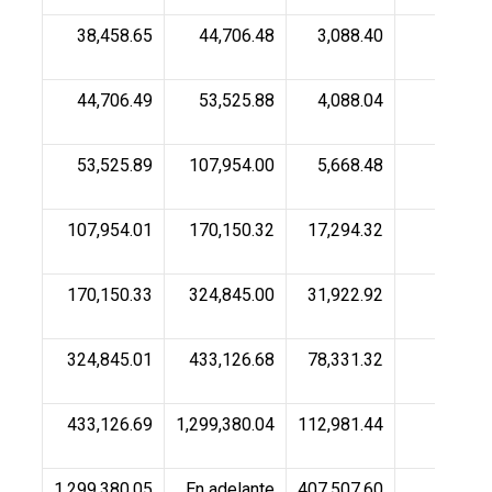
38,458.65
44,706.48
3,088.40
16.0
44,706.49
53,525.88
4,088.04
17.9
53,525.89
107,954.00
5,668.48
21.3
107,954.01
170,150.32
17,294.32
23.5
170,150.33
324,845.00
31,922.92
30.0
324,845.01
433,126.68
78,331.32
32.0
433,126.69
1,299,380.04
112,981.44
34.0
1,299,380.05
En adelante
407,507.60
35.0