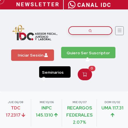
Quiero Ser Suscriptor
Iniciar Sesión
0
Seminarios
JUE 06/08
MIE 10/06
MIE 01/07
DOM 01/02
TDC
INPC
RECARGOS
UMA 117.31
17.2317
145.1310
FEDERALES
2.07%