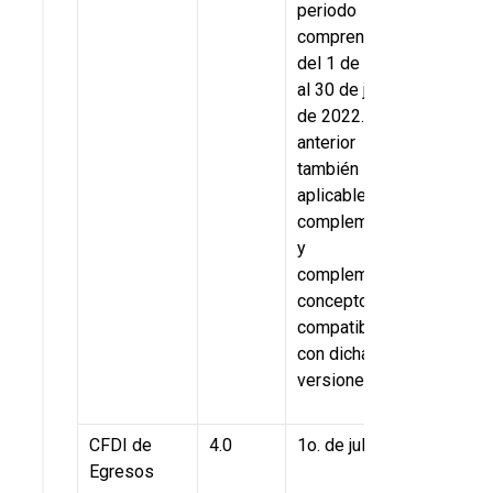
periodo
comprendido
del 1 de enero
al 30 de junio
de 2022. Lo
anterior
también será
aplicable a los
complementos
y
complementos
concepto,
compatibles
con dichas
versiones
CFDI de
4.0
1o. de julio
Egresos