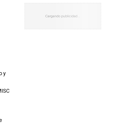
o y
RMISC
e