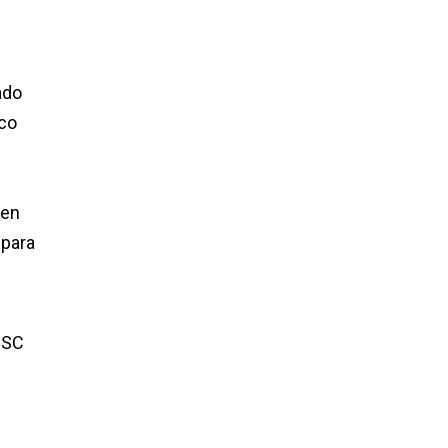
ado
ico
 en
 para
ISC