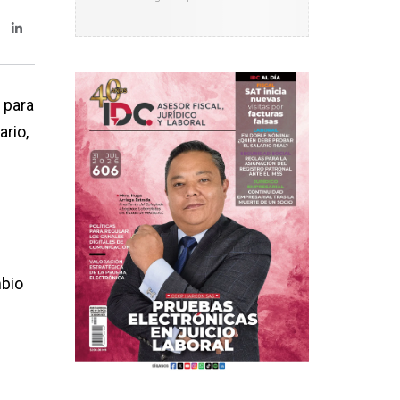
 para
rio,
mbio