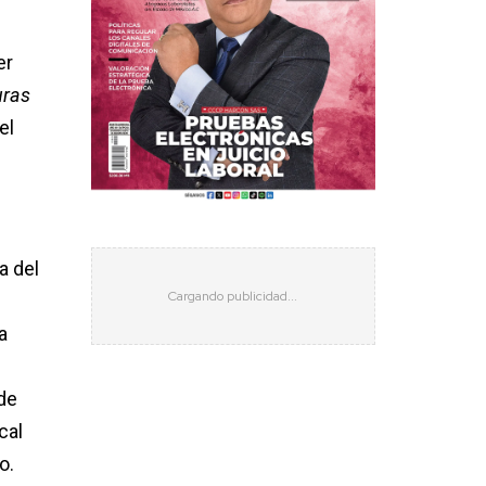
er
uras
el
a del
a
de
cal
o.