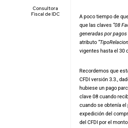
Consultora
Fiscal de IDC
A poco tiempo de que 
que las claves
“08 Fa
generadas por pagos 
atributo
“TipoRelacio
vigentes hasta el 30 
Recordemos que estas
CFDI versión 3.3., da
hubiese un pago parci
clave 08 cuando recibí
cuando se obtenía el
expedición del compro
del CFDI por el monto