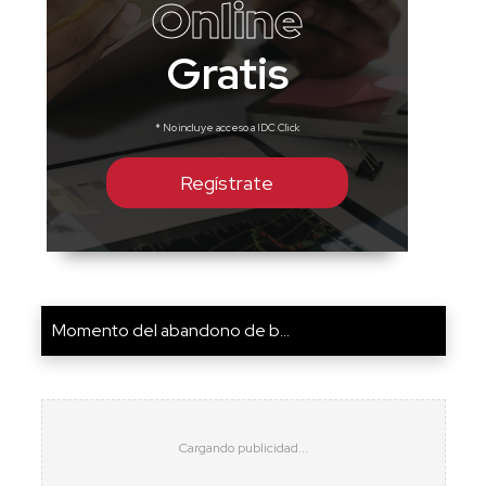
Online
Gratis
* No incluye acceso a IDC Click
Regístrate
Momento del abandono de b...