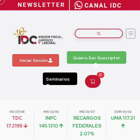
Quiero Ser Suscriptor
Iniciar Sesión
0
Seminarios
VIE 07/08
MIE 10/06
MIE 01/07
DOM 01/02
TDC
INPC
RECARGOS
UMA 117.31
17.2195
145.1310
FEDERALES
2.07%