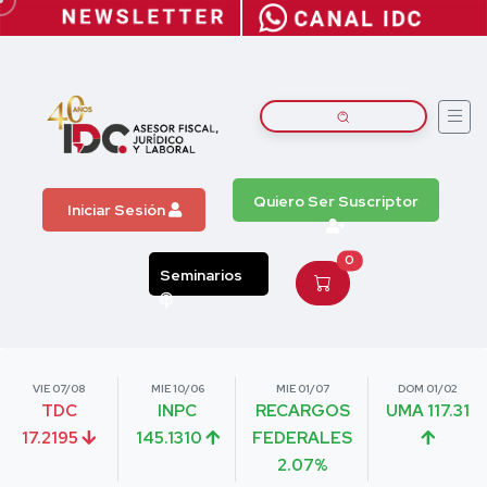
Quiero Ser Suscriptor
Iniciar Sesión
0
Seminarios
VIE 07/08
MIE 10/06
MIE 01/07
DOM 01/02
TDC
INPC
RECARGOS
UMA 117.31
17.2195
145.1310
FEDERALES
2.07%