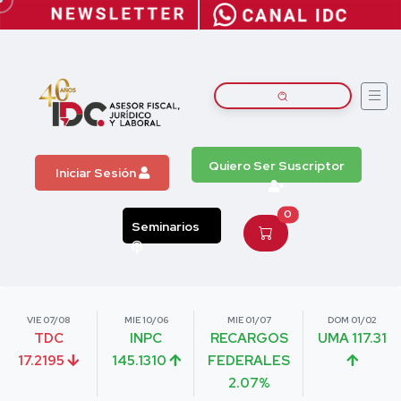
Quiero Ser Suscriptor
Iniciar Sesión
0
Seminarios
VIE 07/08
MIE 10/06
MIE 01/07
DOM 01/02
TDC
INPC
RECARGOS
UMA 117.31
17.2195
145.1310
FEDERALES
2.07%