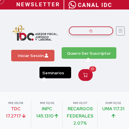
Quiero Ser Suscriptor
Iniciar Sesión
0
Seminarios
MIE 05/08
MIE 10/06
MIE 01/07
DOM 01/02
TDC
INPC
RECARGOS
UMA 117.31
17.2717
145.1310
FEDERALES
2.07%