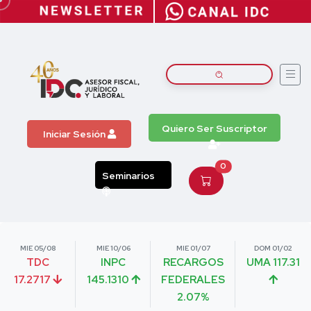
Quiero Ser Suscriptor
Iniciar Sesión
0
Seminarios
MIE 05/08
MIE 10/06
MIE 01/07
DOM 01/02
TDC
INPC
RECARGOS
UMA 117.31
17.2717
145.1310
FEDERALES
2.07%